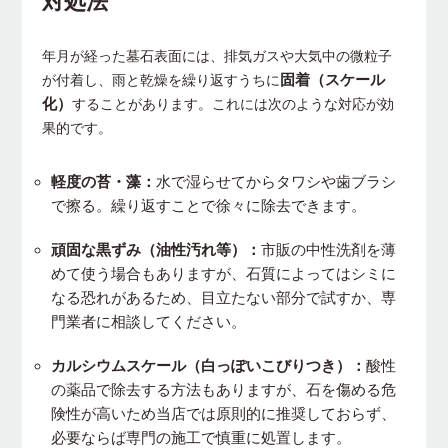
対処法
年月が経った墓石表面には、排気ガスや大気中の微粒子
固着（スケール
が付着し、雨と乾燥を繰り返すうちに
化）
することがあります。これには次のような対応が効
果的です。
軽度の苔・藻：
水で湿らせてからタワシや歯ブラシ
で擦る。繰り返すことで徐々に除去できます。
頑固な黒ずみ（油性汚れ等）：
市販の中性洗剤を薄
めて使う場合もありますが、石質によってはシミに
なる恐れがあるため、目立たない部分で試すか、専
門業者に相談してください。
カルシウムスケール（白っぽいこびりつき）：
酸性
の薬品で除去する方法もありますが、石を傷める危
険性が高いため当店では原則的に推奨しておらず、
必要ならば専門の施工で慎重に処置します。