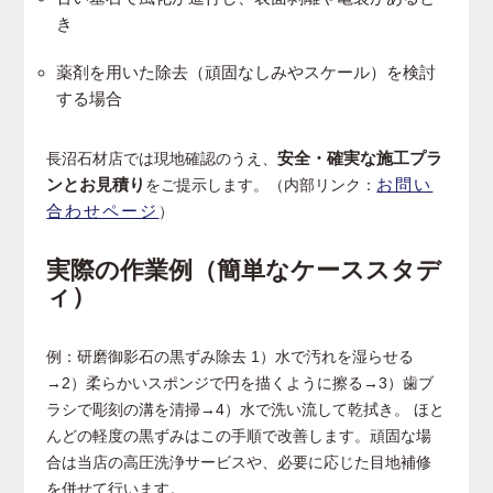
き
薬剤を用いた除去（頑固なしみやスケール）を検討
する場合
安全・確実な施工プラ
長沼石材店では現地確認のうえ、
ンとお見積り
お問い
をご提示します。（内部リンク：
合わせページ
）
実際の作業例（簡単なケーススタデ
ィ）
例：研磨御影石の黒ずみ除去 1）水で汚れを湿らせる
→2）柔らかいスポンジで円を描くように擦る→3）歯ブ
ラシで彫刻の溝を清掃→4）水で洗い流して乾拭き。 ほと
んどの軽度の黒ずみはこの手順で改善します。頑固な場
合は当店の高圧洗浄サービスや、必要に応じた目地補修
を併せて行います。