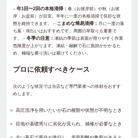
年1回〜2回の本格清掃：
–
春（お彼岸前）や秋（お彼
岸・お盆前）が目安。半年に一度の本格清掃で良好な状
こまめな簡易清掃：
態を維持できます。 –
月に一度の落
ち葉・埃払いはおすすめです。周囲の草取りも重要で
冬季の注意：
す。 –
凍結の季節は表面が滑りやすく作業
危険度が上がります。凍結・融解で石に負担がかかるた
め、極端な擦り洗いは避けてください。
プロに依頼すべきケース
次のような状況では当店など専門業者への依頼をおすす
めします。
高圧洗浄を用いたいが石の種類や状態が不明なとき
目地や基礎周りに劣化が見られ、補修が必要なとき
古い墓石で風化が進行し、表面剥離や亀裂があると