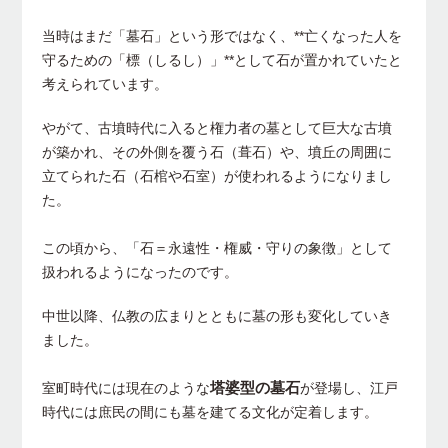
当時はまだ「墓石」という形ではなく、**亡くなった人を
守るための「標（しるし）」**として石が置かれていたと
考えられています。
やがて、古墳時代に入ると権力者の墓として巨大な古墳
が築かれ、その外側を覆う石（葺石）や、墳丘の周囲に
立てられた石（石棺や石室）が使われるようになりまし
た。
この頃から、「石＝永遠性・権威・守りの象徴」として
扱われるようになったのです。
中世以降、仏教の広まりとともに墓の形も変化していき
ました。
塔婆型の墓石
室町時代には現在のような
が登場し、江戸
時代には庶民の間にも墓を建てる文化が定着します。