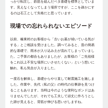
っかり転圧し、鉄筋を組んだベタ基礎を標準としていま
す。見えなくなってしまう場所ですが、ここを疎かにす
るのは石工として失格だと思っています。
現場での忘れられないエピソード
以前、榛東村のお客様から「古いお墓が傾いている気が
する」とご相談を受けました。調べてみると、昔の簡易
的な基礎で、雨水が入り込み土が流れてしまっていまし
た。ご予算の都合もありましたが、お客様の「ご先祖様
をこれ以上不安な場所にいさせたくない」という想いに
触れ、私も気合が入りました。
一度石を解体し、基礎からやり直して耐震施工を施しま
した。作業中、先代（私の父）の時代の仕事跡を見つけ
ることもあります。当時は今のような便利なボンドはあ
りませんでしたが、それでも工夫して頑丈に作ろうとし
た跡が見えると、背筋が伸びる思いがしますね。