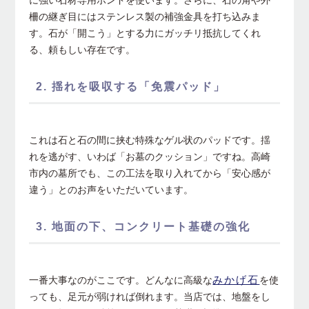
に強い石材専用ボンドを使います。さらに、石の角や外
柵の継ぎ目にはステンレス製の補強金具を打ち込みま
す。石が「開こう」とする力にガッチリ抵抗してくれ
る、頼もしい存在です。
2. 揺れを吸収する「免震パッド」
これは石と石の間に挟む特殊なゲル状のパッドです。揺
れを逃がす、いわば「お墓のクッション」ですね。高崎
市内の墓所でも、この工法を取り入れてから「安心感が
違う」とのお声をいただいています。
3. 地面の下、コンクリート基礎の強化
みかげ石
一番大事なのがここです。どんなに高級な
を使
っても、足元が弱ければ倒れます。当店では、地盤をし